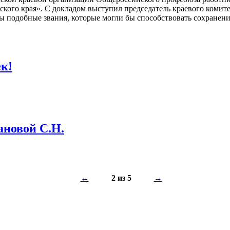
ского края». С докладом выступил председатель краевого комит
ены подобные звания, которые могли бы способствовать сохране
ек!
новой С.Н.
←
2 из 5
→