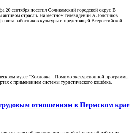
а 20 сентября посетил Соликамский городской округ. В
м активом отрасли. На местном телевидении А.Толстиков
офсоюза работников культуры и предстоящей Всероссийской
ическром музее "Хохловка". Помимо экскурсионной программы
ртах с применением системы туристического кэшбека.
о-трудовым отношениям в Пермском крае
иков культуры об учреждении званий «Почетный работник