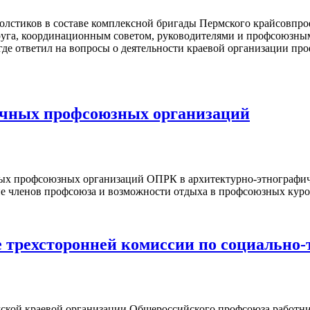
лстиков в составе комплексной бригады Пермского крайсовпроф
круга, координационным советом, руководителями и профсоюзны
где ответил на вопросы о деятельности краевой организации пр
ичных профсоюзных организаций
ичных профсоюзных организаций ОПРК в архитектурно-этнограф
ие членов профсоюза и возможности отдыха в профсоюзных куро
ие трехсторонней комиссии по социальн
мской краевой организации Общероссийского профсоюза работн