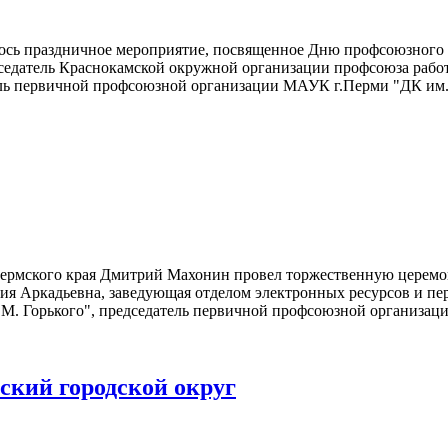
лось праздничное мероприятие, посвященное Дню профсоюзного 
седатель Краснокамской окружной организации профсоюза работ
тель первичной профсоюзной организации МАУК г.Перми "ДК им
р Пермского края Дмитрий Махонин провел торжественную церем
ия Аркадьевна, заведующая отделом электронных ресурсов и п
А.М. Горького", председатель первичной профсоюзной организац
ский городской округ