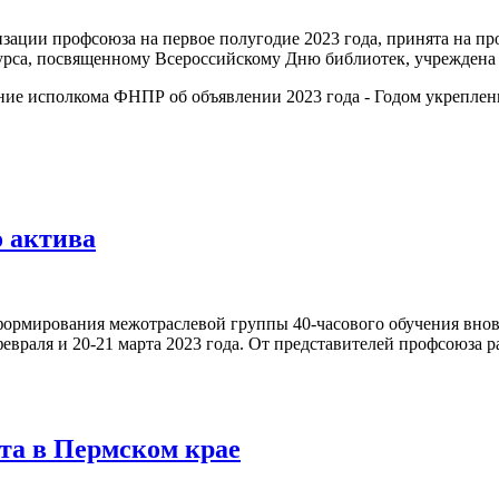
изации профсоюза на первое полугодие 2023 года, принята на 
конкурса, посвященному Всероссийскому Дню библиотек, учрежд
ие исполкома ФНПР об объявлении 2023 года - Годом укреплени
 актива
формирования межотраслевой группы 40-часового обучения вно
евраля и 20-21 марта 2023 года. От представителей профсоюза 
ста в Пермском крае