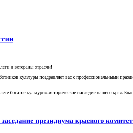
ссии
леги и ветераны отрасли!
ботников культуры поздравляет вас с профессиональными праз
аете богатое культурно-историческое наследие нашего края. Бла
ду заседание президиума краевого комите